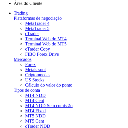
Área do Cliente
Trading
Plataformas de negociação
MetaTrader 4
MetaTrader 5
cTrader
Terminal Web do MT4
Terminal Web do MT5
cTrader Copy
FIBO Forex Drive
Mercados
Forex
Metais spot
Criptomoedas
US Stocks
Cálculo do valor do ponto
Tipos de conta
MT4 NDD
MT4 Cent
MT4 NDD Sem comissão
MT4 Fixed
MT5 NDD
MT5 Cent
cTrader NDD