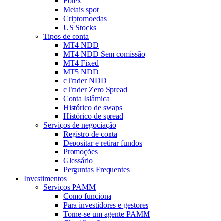
Forex
Metais spot
Criptomoedas
US Stocks
Tipos de conta
MT4 NDD
MT4 NDD Sem comissão
MT4 Fixed
MT5 NDD
cTrader NDD
cTrader Zero Spread
Conta Islâmica
Histórico de swaps
Histórico de spread
Serviços de negociação
Registro de conta
Depositar e retirar fundos
Promoções
Glossário
Perguntas Frequentes
Investimentos
Serviços PAMM
Como funciona
Para investidores e gestores
Torne-se um agente PAMM