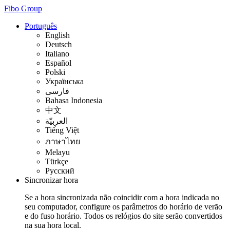
Fibo Group
Português
English
Deutsch
Italiano
Español
Polski
Українська
فارسی
Bahasa Indonesia
中文
العربيّة
Tiếng Việt
ภาษาไทย
Melayu
Türkçe
Русский
Sincronizar hora
Se a hora sincronizada não coincidir com a hora indicada no
seu computador, configure os parâmetros do horário de verão
e do fuso horário. Todos os relógios do site serão convertidos
na sua hora local.