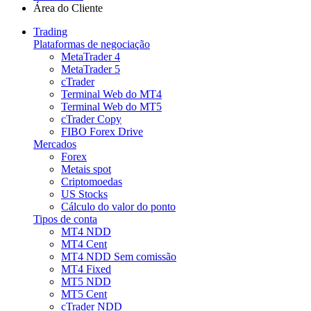
Área do Cliente
Trading
Plataformas de negociação
MetaTrader 4
MetaTrader 5
cTrader
Terminal Web do MT4
Terminal Web do MT5
cTrader Copy
FIBO Forex Drive
Mercados
Forex
Metais spot
Criptomoedas
US Stocks
Cálculo do valor do ponto
Tipos de conta
MT4 NDD
MT4 Cent
MT4 NDD Sem comissão
MT4 Fixed
MT5 NDD
MT5 Cent
cTrader NDD