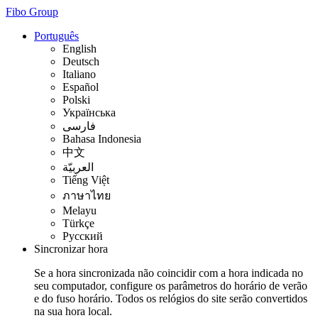
Fibo Group
Português
English
Deutsch
Italiano
Español
Polski
Українська
فارسی
Bahasa Indonesia
中文
العربيّة
Tiếng Việt
ภาษาไทย
Melayu
Türkçe
Русский
Sincronizar hora
Se a hora sincronizada não coincidir com a hora indicada no
seu computador, configure os parâmetros do horário de verão
e do fuso horário. Todos os relógios do site serão convertidos
na sua hora local.