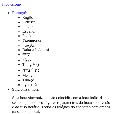
Fibo Group
Português
English
Deutsch
Italiano
Español
Polski
Українська
فارسی
Bahasa Indonesia
中文
العربيّة
Tiếng Việt
ภาษาไทย
Melayu
Türkçe
Русский
Sincronizar hora
Se a hora sincronizada não coincidir com a hora indicada no
seu computador, configure os parâmetros do horário de verão
e do fuso horário. Todos os relógios do site serão convertidos
na sua hora local.