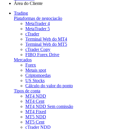
Área do Cliente
Trading
Plataformas de negociação
MetaTrader 4
MetaTrader 5
cTrader
Terminal Web do MT4
Terminal Web do MT5
cTrader Copy
FIBO Forex Drive
Mercados
Forex
Metais spot
Criptomoedas
US Stocks
Cálculo do valor do ponto
Tipos de conta
MT4 NDD
MT4 Cent
MT4 NDD Sem comissão
MT4 Fixed
MT5 NDD
MT5 Cent
cTrader NDD