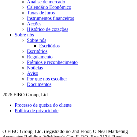
Análise de mercado
Calendário Econômico
Taxas de juros
Instrumentos financeiros
Acções
Histórico de cotações
Sobre nós
Sobre nós
Escritórios
Escritórios
Regulamento
Prêmios e reconhecimento
Notícias
Aviso
Por que nos escolher
Documentos
2026 FIBO Group, Ltd.
Processo de queixa do cliente
Política de privacidade
O FIBO Group, Ltd. (registrado no 2nd Floor, O'Neal Marketing
Associates Building, Wickham`s Cay II, P.O. Box 3174, Road