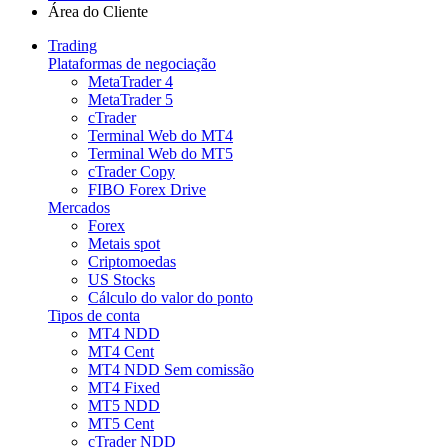
Área do Cliente
Trading
Plataformas de negociação
MetaTrader 4
MetaTrader 5
cTrader
Terminal Web do MT4
Terminal Web do MT5
cTrader Copy
FIBO Forex Drive
Mercados
Forex
Metais spot
Criptomoedas
US Stocks
Cálculo do valor do ponto
Tipos de conta
MT4 NDD
MT4 Cent
MT4 NDD Sem comissão
MT4 Fixed
MT5 NDD
MT5 Cent
cTrader NDD