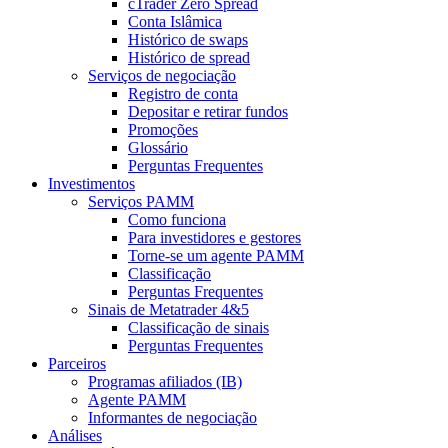
cTrader Zero Spread
Conta Islâmica
Histórico de swaps
Histórico de spread
Serviços de negociação
Registro de conta
Depositar e retirar fundos
Promoções
Glossário
Perguntas Frequentes
Investimentos
Serviços PAMM
Como funciona
Para investidores e gestores
Torne-se um agente PAMM
Classificação
Perguntas Frequentes
Sinais de Metatrader 4&5
Classificação de sinais
Perguntas Frequentes
Parceiros
Programas afiliados (IB)
Agente PAMM
Informantes de negociação
Análises