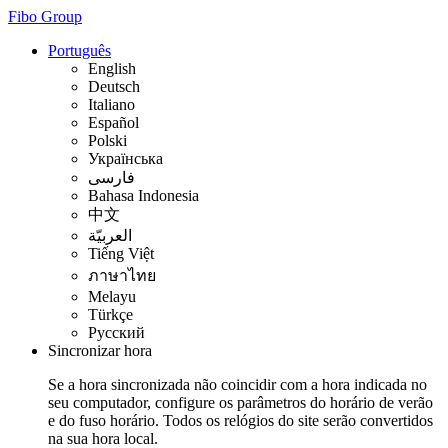
Fibo Group
Português
English
Deutsch
Italiano
Español
Polski
Українська
فارسی
Bahasa Indonesia
中文
العربيّة
Tiếng Việt
ภาษาไทย
Melayu
Türkçe
Русский
Sincronizar hora
Se a hora sincronizada não coincidir com a hora indicada no
seu computador, configure os parâmetros do horário de verão
e do fuso horário. Todos os relógios do site serão convertidos
na sua hora local.