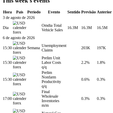
This week's events
Hora
País
Período
Evento
Sentido
Previsão
Anterior
3 de agosto de 2026
Omdia Total
Dia
16.3M
16.3M
16.5M
Vehicle Sales
6 de agosto de 2026
Unemployment
15:30
Semana
203K
197K
Claims
Prelim Unit
15:30
Labor Costs
2.2%
1.8%
q/q
Prelim
Nonfarm
15:30
0.6%
0.3%
Productivity
q/q
Final
Wholesale
17:00
0.3%
0.3%
Inventories
m/m