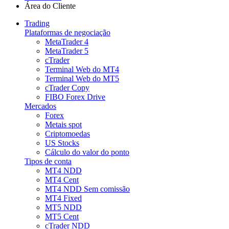
Área do Cliente
Trading
Plataformas de negociação
MetaTrader 4
MetaTrader 5
cTrader
Terminal Web do MT4
Terminal Web do MT5
cTrader Copy
FIBO Forex Drive
Mercados
Forex
Metais spot
Criptomoedas
US Stocks
Cálculo do valor do ponto
Tipos de conta
MT4 NDD
MT4 Cent
MT4 NDD Sem comissão
MT4 Fixed
MT5 NDD
MT5 Cent
cTrader NDD