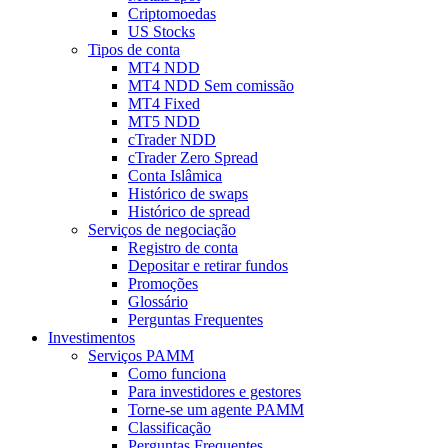
Criptomoedas
US Stocks
Tipos de conta
MT4 NDD
MT4 NDD Sem comissão
MT4 Fixed
MT5 NDD
cTrader NDD
cTrader Zero Spread
Conta Islâmica
Histórico de swaps
Histórico de spread
Serviços de negociação
Registro de conta
Depositar e retirar fundos
Promoções
Glossário
Perguntas Frequentes
Investimentos
Serviços PAMM
Como funciona
Para investidores e gestores
Torne-se um agente PAMM
Classificação
Perguntas Frequentes