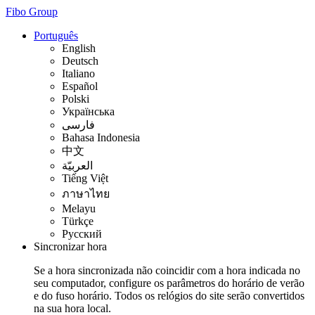
Fibo Group
Português
English
Deutsch
Italiano
Español
Polski
Українська
فارسی
Bahasa Indonesia
中文
العربيّة
Tiếng Việt
ภาษาไทย
Melayu
Türkçe
Русский
Sincronizar hora
Se a hora sincronizada não coincidir com a hora indicada no
seu computador, configure os parâmetros do horário de verão
e do fuso horário. Todos os relógios do site serão convertidos
na sua hora local.