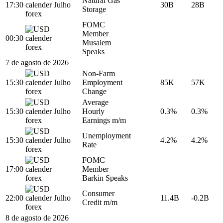
Natural Gas
17:30
Julho
30B
28B
Storage
FOMC
Member
00:30
Musalem
Speaks
7 de agosto de 2026
Non-Farm
15:30
Julho
Employment
85K
57K
Change
Average
15:30
Julho
Hourly
0.3%
0.3%
Earnings m/m
Unemployment
15:30
Julho
4.2%
4.2%
Rate
FOMC
17:00
Member
Barkin Speaks
Consumer
22:00
Julho
11.4B
-0.2B
Credit m/m
8 de agosto de 2026