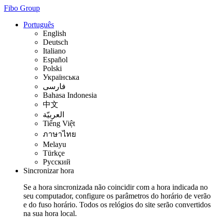
Fibo Group
Português
English
Deutsch
Italiano
Español
Polski
Українська
فارسی
Bahasa Indonesia
中文
العربيّة
Tiếng Việt
ภาษาไทย
Melayu
Türkçe
Русский
Sincronizar hora
Se a hora sincronizada não coincidir com a hora indicada no
seu computador, configure os parâmetros do horário de verão
e do fuso horário. Todos os relógios do site serão convertidos
na sua hora local.