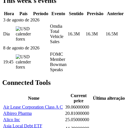
This week's events
Hora
País
Período
Evento
Sentido
Previsão
Anterior
3 de agosto de 2026
Omdia
Total
Dia
16.3M
16.3M
16.5M
Vehicle
Sales
8 de agosto de 2026
FOMC
Member
19:45
Bowman
Speaks
Connected Tools
Current
Nome
Última alteração
price
Air Lease Corporation Class A C
39.06000000
Albireo Pharma
20.81000000
Alico Inc
25.05000000
Asia Local Debt ETF