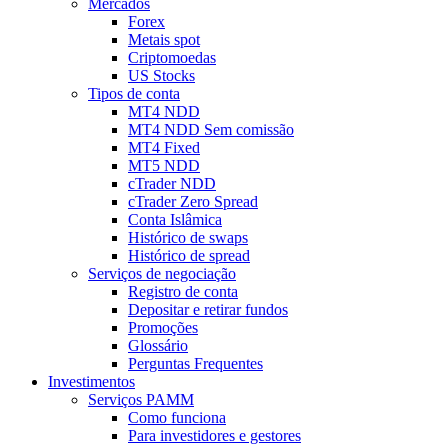
Mercados
Forex
Metais spot
Criptomoedas
US Stocks
Tipos de conta
MT4 NDD
MT4 NDD Sem comissão
MT4 Fixed
MT5 NDD
cTrader NDD
cTrader Zero Spread
Conta Islâmica
Histórico de swaps
Histórico de spread
Serviços de negociação
Registro de conta
Depositar e retirar fundos
Promoções
Glossário
Perguntas Frequentes
Investimentos
Serviços PAMM
Como funciona
Para investidores e gestores