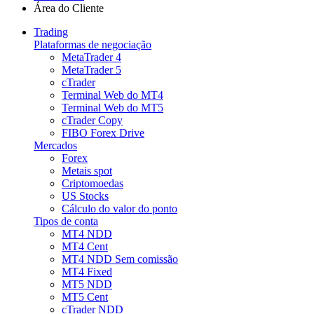
Área do Cliente
Trading
Plataformas de negociação
MetaTrader 4
MetaTrader 5
cTrader
Terminal Web do MT4
Terminal Web do MT5
cTrader Copy
FIBO Forex Drive
Mercados
Forex
Metais spot
Criptomoedas
US Stocks
Cálculo do valor do ponto
Tipos de conta
MT4 NDD
MT4 Cent
MT4 NDD Sem comissão
MT4 Fixed
MT5 NDD
MT5 Cent
cTrader NDD