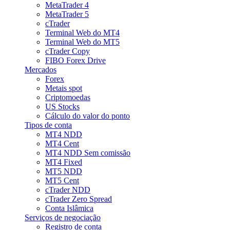
MetaTrader 4
MetaTrader 5
cTrader
Terminal Web do MT4
Terminal Web do MT5
cTrader Copy
FIBO Forex Drive
Mercados
Forex
Metais spot
Criptomoedas
US Stocks
Cálculo do valor do ponto
Tipos de conta
MT4 NDD
MT4 Cent
MT4 NDD Sem comissão
MT4 Fixed
MT5 NDD
MT5 Cent
cTrader NDD
cTrader Zero Spread
Conta Islâmica
Serviços de negociação
Registro de conta