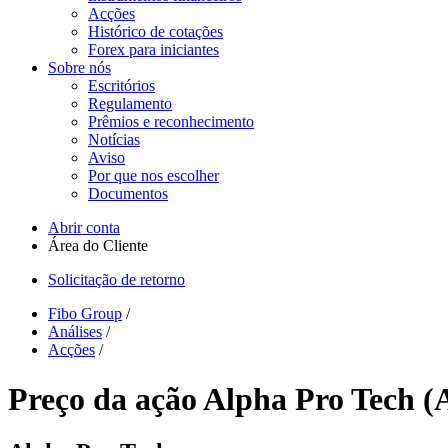
Acções
Histórico de cotações
Forex para iniciantes
Sobre nós
Escritórios
Regulamento
Prêmios e reconhecimento
Notícias
Aviso
Por que nos escolher
Documentos
Abrir conta
Área do Cliente
Solicitação de retorno
Fibo Group
/
Análises
/
Acções
/
Preço da ação Alpha Pro Tech (