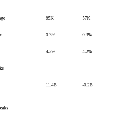
nge
85K
57K
/m
0.3%
0.3%
4.2%
4.2%
ks
11.4B
-0.2B
eaks