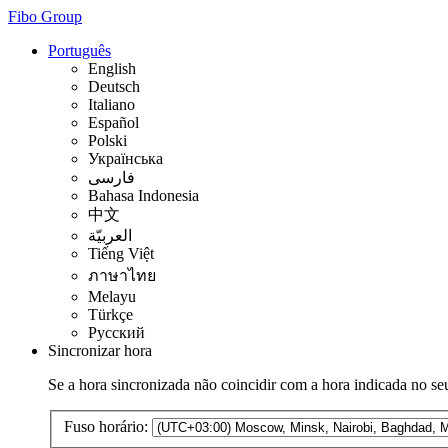
Fibo Group
Português
English
Deutsch
Italiano
Español
Polski
Українська
فارسی
Bahasa Indonesia
中文
العربيّة
Tiếng Việt
ภาษาไทย
Melayu
Türkçe
Русский
Sincronizar hora
Se a hora sincronizada não coincidir com a hora indicada no seu
Fuso horário: