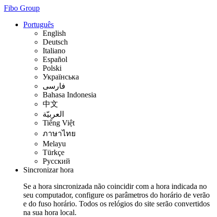
Fibo Group
Português
English
Deutsch
Italiano
Español
Polski
Українська
فارسی
Bahasa Indonesia
中文
العربيّة
Tiếng Việt
ภาษาไทย
Melayu
Türkçe
Русский
Sincronizar hora
Se a hora sincronizada não coincidir com a hora indicada no
seu computador, configure os parâmetros do horário de verão
e do fuso horário. Todos os relógios do site serão convertidos
na sua hora local.