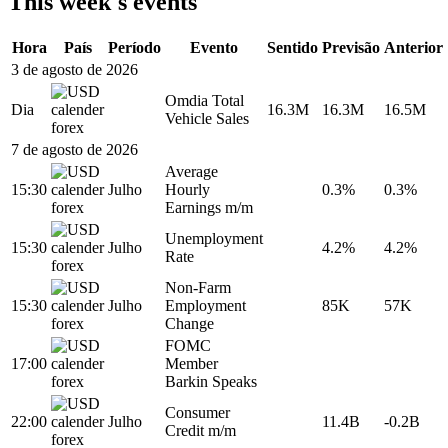
This week's events
Hora
País
Período
Evento
Sentido
Previsão
Anterior
3 de agosto de 2026
Omdia Total
Dia
16.3M
16.3M
16.5M
Vehicle Sales
7 de agosto de 2026
Average
15:30
Julho
Hourly
0.3%
0.3%
Earnings m/m
Unemployment
15:30
Julho
4.2%
4.2%
Rate
Non-Farm
15:30
Julho
Employment
85K
57K
Change
FOMC
17:00
Member
Barkin Speaks
Consumer
22:00
Julho
11.4B
-0.2B
Credit m/m