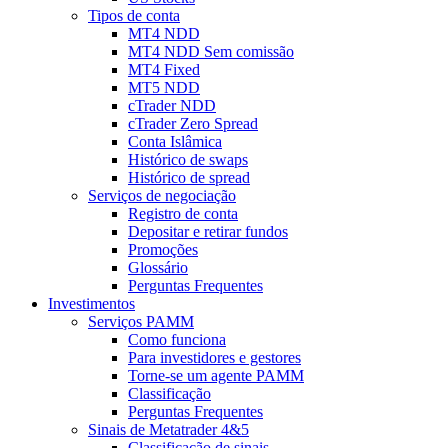
Tipos de conta
MT4 NDD
MT4 NDD Sem comissão
MT4 Fixed
MT5 NDD
cTrader NDD
cTrader Zero Spread
Conta Islâmica
Histórico de swaps
Histórico de spread
Serviços de negociação
Registro de conta
Depositar e retirar fundos
Promoções
Glossário
Perguntas Frequentes
Investimentos
Serviços PAMM
Como funciona
Para investidores e gestores
Torne-se um agente PAMM
Classificação
Perguntas Frequentes
Sinais de Metatrader 4&5
Classificação de sinais