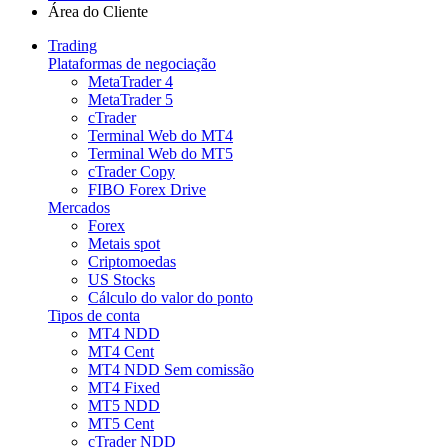
Área do Cliente
Trading
Plataformas de negociação
MetaTrader 4
MetaTrader 5
cTrader
Terminal Web do MT4
Terminal Web do MT5
cTrader Copy
FIBO Forex Drive
Mercados
Forex
Metais spot
Criptomoedas
US Stocks
Cálculo do valor do ponto
Tipos de conta
MT4 NDD
MT4 Cent
MT4 NDD Sem comissão
MT4 Fixed
MT5 NDD
MT5 Cent
cTrader NDD