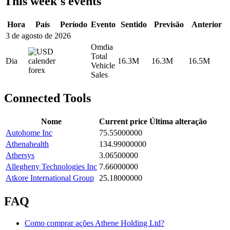
This week's events
Hora
País
Período
Evento
Sentido
Previsão
Anterior
3 de agosto de 2026
Omdia
Total
Dia
16.3M
16.3M
16.5M
Vehicle
Sales
Connected Tools
Nome
Current price
Última alteração
Autohome Inc
75.55000000
Athenahealth
134.99000000
Athersys
3.06500000
Allegheny Technologies Inc
7.66000000
Atkore International Group
25.18000000
FAQ
Como comprar ações Athene Holding Ltd?