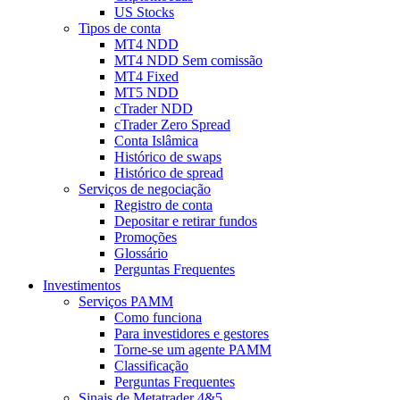
US Stocks
Tipos de conta
MT4 NDD
MT4 NDD Sem comissão
MT4 Fixed
MT5 NDD
cTrader NDD
cTrader Zero Spread
Conta Islâmica
Histórico de swaps
Histórico de spread
Serviços de negociação
Registro de conta
Depositar e retirar fundos
Promoções
Glossário
Perguntas Frequentes
Investimentos
Serviços PAMM
Como funciona
Para investidores e gestores
Torne-se um agente PAMM
Classificação
Perguntas Frequentes
Sinais de Metatrader 4&5