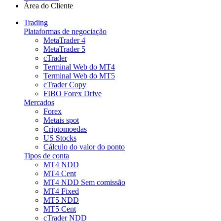
Área do Cliente
Trading
Plataformas de negociação
MetaTrader 4
MetaTrader 5
cTrader
Terminal Web do MT4
Terminal Web do MT5
cTrader Copy
FIBO Forex Drive
Mercados
Forex
Metais spot
Criptomoedas
US Stocks
Cálculo do valor do ponto
Tipos de conta
MT4 NDD
MT4 Cent
MT4 NDD Sem comissão
MT4 Fixed
MT5 NDD
MT5 Cent
cTrader NDD