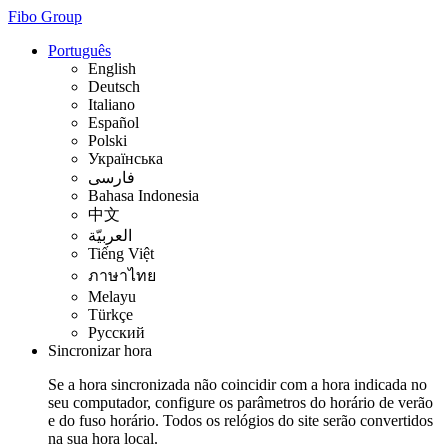
Fibo Group
Português
English
Deutsch
Italiano
Español
Polski
Українська
فارسی
Bahasa Indonesia
中文
العربيّة
Tiếng Việt
ภาษาไทย
Melayu
Türkçe
Русский
Sincronizar hora
Se a hora sincronizada não coincidir com a hora indicada no
seu computador, configure os parâmetros do horário de verão
e do fuso horário. Todos os relógios do site serão convertidos
na sua hora local.