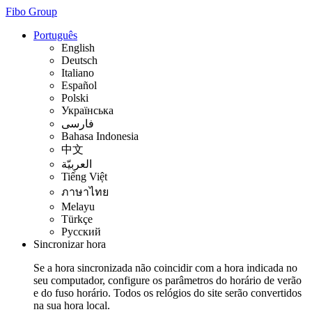
Fibo Group
Português
English
Deutsch
Italiano
Español
Polski
Українська
فارسی
Bahasa Indonesia
中文
العربيّة
Tiếng Việt
ภาษาไทย
Melayu
Türkçe
Русский
Sincronizar hora
Se a hora sincronizada não coincidir com a hora indicada no
seu computador, configure os parâmetros do horário de verão
e do fuso horário. Todos os relógios do site serão convertidos
na sua hora local.