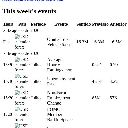
This week's events
Hora
País
Período
Evento
Sentido
Previsão
Anterior
3 de agosto de 2026
Omdia Total
Dia
16.3M
16.3M
16.5M
Vehicle Sales
7 de agosto de 2026
Average
15:30
Julho
Hourly
0.3%
0.3%
Earnings m/m
Unemployment
15:30
Julho
4.2%
4.2%
Rate
Non-Farm
15:30
Julho
Employment
85K
57K
Change
FOMC
17:00
Member
Barkin Speaks