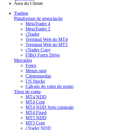
Área do Cliente
Trading
Plataformas de negociação
MetaTrader 4
MetaTrader 5
cTrader
Terminal Web do MT4
Terminal Web do MT5
cTrader Copy
FIBO Forex Drive
Mercados
Forex
Metais spot
Criptomoedas
US Stocks
Cálculo do valor do ponto
Tipos de conta
MT4 NDD
MT4 Cent
MT4 NDD Sem comissão
MT4 Fixed
MT5 NDD
MT5 Cent
cTrader NDD