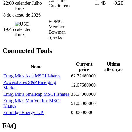
Consumer
22:00
Julho
11.4B
-0.2B
Credit m/m
8 de agosto de 2026
FOMC
Member
19:45
Bowman
Speaks
Connected Tools
Current
Última
Nome
price
alteração
Emrg Mkts Asia MSCI Ishares
62.72480000
Powershares S&P Emerging
12.67680000
Market
Emrg Mkts Smallcap MSCI Ishares
35.54000000
Emrg Mkts Min Vol Idx MSCI
51.03000000
Ishares
Enbridge Energy L.P.
0.00000000
FAQ