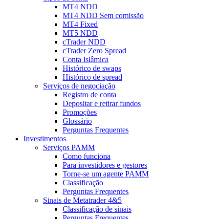
MT4 NDD
MT4 NDD Sem comissão
MT4 Fixed
MT5 NDD
cTrader NDD
cTrader Zero Spread
Conta Islâmica
Histórico de swaps
Histórico de spread
Serviços de negociação
Registro de conta
Depositar e retirar fundos
Promoções
Glossário
Perguntas Frequentes
Investimentos
Serviços PAMM
Como funciona
Para investidores e gestores
Torne-se um agente PAMM
Classificação
Perguntas Frequentes
Sinais de Metatrader 4&5
Classificação de sinais
Perguntas Frequentes