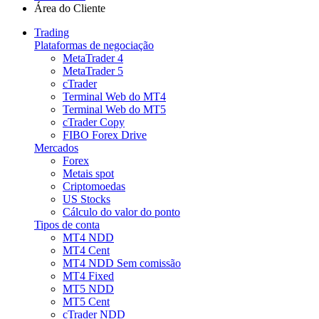
Área do Cliente
Trading
Plataformas de negociação
MetaTrader 4
MetaTrader 5
cTrader
Terminal Web do MT4
Terminal Web do MT5
cTrader Copy
FIBO Forex Drive
Mercados
Forex
Metais spot
Criptomoedas
US Stocks
Cálculo do valor do ponto
Tipos de conta
MT4 NDD
MT4 Cent
MT4 NDD Sem comissão
MT4 Fixed
MT5 NDD
MT5 Cent
cTrader NDD