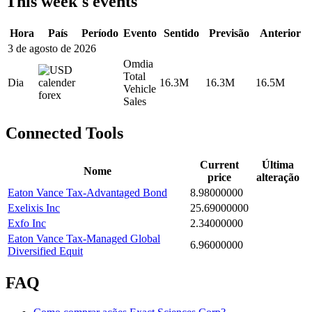
This week's events
Hora
País
Período
Evento
Sentido
Previsão
Anterior
3 de agosto de 2026
Omdia
Total
Dia
16.3M
16.3M
16.5M
Vehicle
Sales
Connected Tools
Current
Última
Nome
price
alteração
Eaton Vance Tax-Advantaged Bond
8.98000000
Exelixis Inc
25.69000000
Exfo Inc
2.34000000
Eaton Vance Tax-Managed Global
6.96000000
Diversified Equit
FAQ