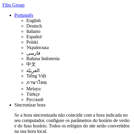
Fibo Group
Português
English
Deutsch
Italiano
Español
Polski
Українська
فارسی
Bahasa Indonesia
中文
العربيّة
Tiếng Việt
ภาษาไทย
Melayu
Türkçe
Русский
Sincronizar hora
Se a hora sincronizada não coincidir com a hora indicada no
seu computador, configure os parâmetros do horário de verão
e do fuso horário. Todos os relógios do site serão convertidos
na sua hora local.