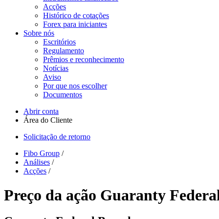
Acções
Histórico de cotações
Forex para iniciantes
Sobre nós
Escritórios
Regulamento
Prêmios e reconhecimento
Notícias
Aviso
Por que nos escolher
Documentos
Abrir conta
Área do Cliente
Solicitação de retorno
Fibo Group
/
Análises
/
Acções
/
Preço da ação Guaranty Federa