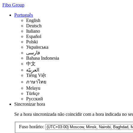
Fibo Group
Português
English
Deutsch
Italiano
Español
Polski
Українська
فارسی
Bahasa Indonesia
中文
العربيّة
Tiếng Việt
ภาษาไทย
Melayu
Türkçe
Русский
Sincronizar hora
Se a hora sincronizada não coincidir com a hora indicada no seu
Fuso horário: