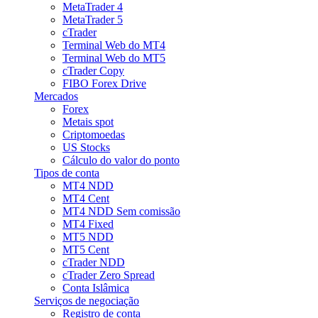
MetaTrader 4
MetaTrader 5
cTrader
Terminal Web do MT4
Terminal Web do MT5
cTrader Copy
FIBO Forex Drive
Mercados
Forex
Metais spot
Criptomoedas
US Stocks
Cálculo do valor do ponto
Tipos de conta
MT4 NDD
MT4 Cent
MT4 NDD Sem comissão
MT4 Fixed
MT5 NDD
MT5 Cent
cTrader NDD
cTrader Zero Spread
Conta Islâmica
Serviços de negociação
Registro de conta