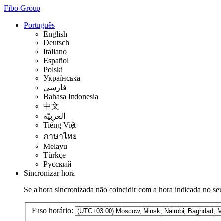
Fibo Group
Português
English
Deutsch
Italiano
Español
Polski
Українська
فارسی
Bahasa Indonesia
中文
العربيّة
Tiếng Việt
ภาษาไทย
Melayu
Türkçe
Русский
Sincronizar hora
Se a hora sincronizada não coincidir com a hora indicada no seu
Fuso horário: