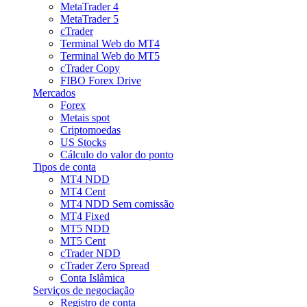
MetaTrader 4
MetaTrader 5
cTrader
Terminal Web do MT4
Terminal Web do MT5
cTrader Copy
FIBO Forex Drive
Mercados
Forex
Metais spot
Criptomoedas
US Stocks
Cálculo do valor do ponto
Tipos de conta
MT4 NDD
MT4 Cent
MT4 NDD Sem comissão
MT4 Fixed
MT5 NDD
MT5 Cent
cTrader NDD
cTrader Zero Spread
Conta Islâmica
Serviços de negociação
Registro de conta