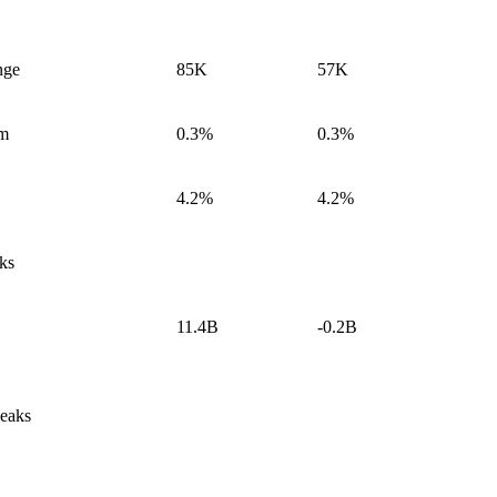
nge
85K
57K
/m
0.3%
0.3%
4.2%
4.2%
ks
11.4B
-0.2B
eaks