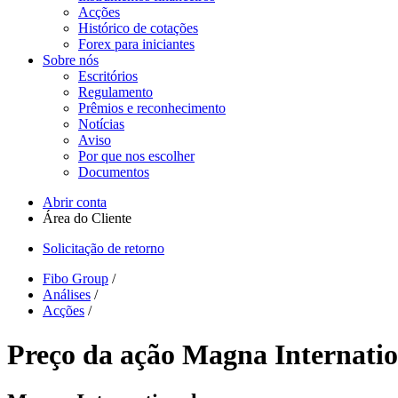
Acções
Histórico de cotações
Forex para iniciantes
Sobre nós
Escritórios
Regulamento
Prêmios e reconhecimento
Notícias
Aviso
Por que nos escolher
Documentos
Abrir conta
Área do Cliente
Solicitação de retorno
Fibo Group
/
Análises
/
Acções
/
Preço da ação Magna Internati