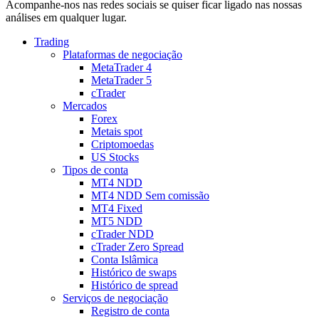
Acompanhe-nos nas redes sociais se quiser ficar ligado nas nossas
análises em qualquer lugar.
Trading
Plataformas de negociação
MetaTrader 4
MetaTrader 5
cTrader
Mercados
Forex
Metais spot
Criptomoedas
US Stocks
Tipos de conta
MT4 NDD
MT4 NDD Sem comissão
MT4 Fixed
MT5 NDD
cTrader NDD
cTrader Zero Spread
Conta Islâmica
Histórico de swaps
Histórico de spread
Serviços de negociação
Registro de conta