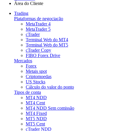
Área do Cliente
Trading
Plataformas de negociação
MetaTrader 4
MetaTrader 5
cTrader
Terminal Web do MT4
Terminal Web do MT5
cTrader Copy
FIBO Forex Drive
Mercados
Forex
Metais spot
Criptomoedas
US Stocks
Cálculo do valor do ponto
Tipos de conta
MT4 NDD
MT4 Cent
MT4 NDD Sem comissão
MT4 Fixed
MT5 NDD
MT5 Cent
cTrader NDD