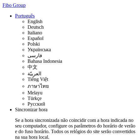
Fibo Group
Português
English
Deutsch
Italiano
Español
Polski
Українська
فارسی
Bahasa Indonesia
中文
العربيّة
Tiếng Việt
ภาษาไทย
Melayu
Türkçe
Русский
Sincronizar hora
Se a hora sincronizada não coincidir com a hora indicada no
seu computador, configure os parâmetros do horário de verão
e do fuso horário. Todos os relógios do site serão convertidos
na sua hora local.