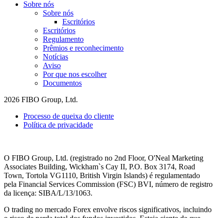
Sobre nós
Sobre nós
Escritórios
Escritórios
Regulamento
Prêmios e reconhecimento
Notícias
Aviso
Por que nos escolher
Documentos
2026 FIBO Group, Ltd.
Processo de queixa do cliente
Política de privacidade
O FIBO Group, Ltd. (registrado no 2nd Floor, O'Neal Marketing
Associates Building, Wickham`s Cay II, P.O. Box 3174, Road
Town, Tortola VG1110, British Virgin Islands) é regulamentado
pela Financial Services Commission (
FSC
) BVI, número de registro
da licença: SIBA/L/13/1063.
O trading no mercado Forex envolve riscos significativos, incluindo