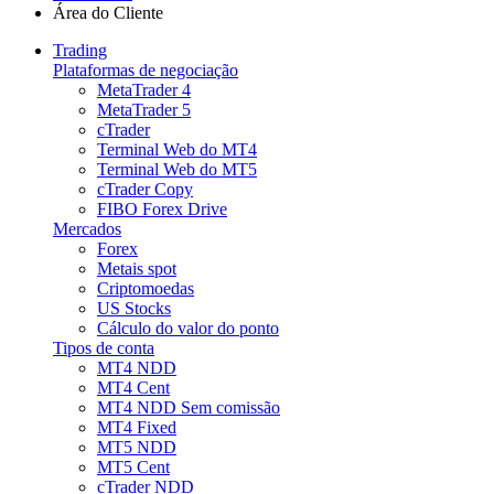
Área do Cliente
Trading
Plataformas de negociação
MetaTrader 4
MetaTrader 5
cTrader
Terminal Web do MT4
Terminal Web do MT5
cTrader Copy
FIBO Forex Drive
Mercados
Forex
Metais spot
Criptomoedas
US Stocks
Cálculo do valor do ponto
Tipos de conta
MT4 NDD
MT4 Cent
MT4 NDD Sem comissão
MT4 Fixed
MT5 NDD
MT5 Cent
cTrader NDD