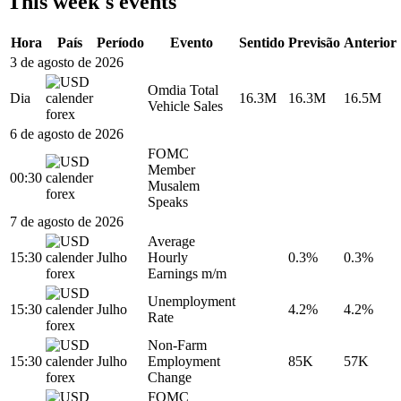
This week's events
Hora
País
Período
Evento
Sentido
Previsão
Anterior
3 de agosto de 2026
Omdia Total
Dia
16.3M
16.3M
16.5M
Vehicle Sales
6 de agosto de 2026
FOMC
Member
00:30
Musalem
Speaks
7 de agosto de 2026
Average
15:30
Julho
Hourly
0.3%
0.3%
Earnings m/m
Unemployment
15:30
Julho
4.2%
4.2%
Rate
Non-Farm
15:30
Julho
Employment
85K
57K
Change
FOMC