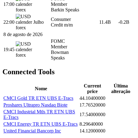
17:00
Member
Barkin Speaks
Consumer
22:00
Julho
11.4B
-0.2B
Credit m/m
8 de agosto de 2026
FOMC
Member
19:45
Bowman
Speaks
Connected Tools
Current
Última
Nome
price
alteração
CMCI Gold TR ETN UBS E-Tracs
44.10400000
Proshares Ultrapro Nasdaq Biote
17.76520000
CMCI Industrial Mtls TR ETN UBS
17.54000000
E-Tracs
CMCI Energy TR ETN UBS E-Tracs
8.29640000
United Financial Bancorp Inc
14.12000000