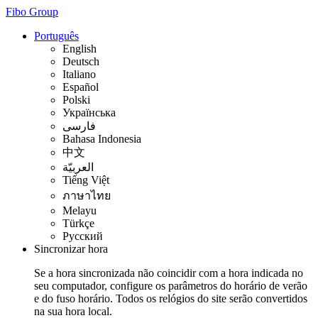
Fibo Group
Português
English
Deutsch
Italiano
Español
Polski
Українська
فارسی
Bahasa Indonesia
中文
العربيّة
Tiếng Việt
ภาษาไทย
Melayu
Türkçe
Русский
Sincronizar hora
Se a hora sincronizada não coincidir com a hora indicada no
seu computador, configure os parâmetros do horário de verão
e do fuso horário. Todos os relógios do site serão convertidos
na sua hora local.