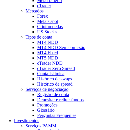
MetaTrader 5
cTrader
Mercados
Forex
Metais spot
Criptomoedas
US Stocks
Tipos de conta
MT4 NDD
MT4 NDD Sem comissão
MT4 Fixed
MT5 NDD
cTrader NDD
cTrader Zero Spread
Conta Islâmica
Histórico de swaps
Histórico de spread
Serviços de negociação
Registro de conta
Depositar e retirar fundos
Promoções
Glossário
Perguntas Frequentes
Investimentos
Serviços PAMM