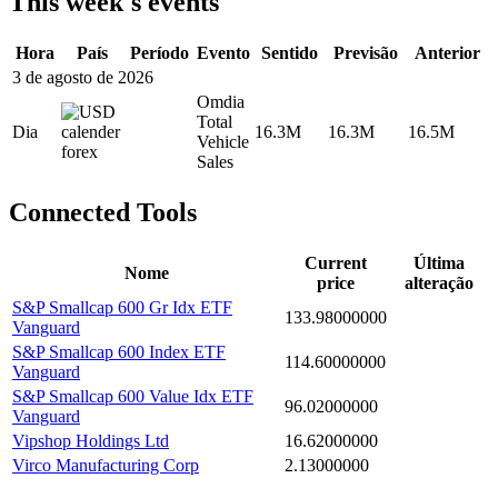
This week's events
Hora
País
Período
Evento
Sentido
Previsão
Anterior
3 de agosto de 2026
Omdia
Total
Dia
16.3M
16.3M
16.5M
Vehicle
Sales
Connected Tools
Current
Última
Nome
price
alteração
S&P Smallcap 600 Gr Idx ETF
133.98000000
Vanguard
S&P Smallcap 600 Index ETF
114.60000000
Vanguard
S&P Smallcap 600 Value Idx ETF
96.02000000
Vanguard
Vipshop Holdings Ltd
16.62000000
Virco Manufacturing Corp
2.13000000