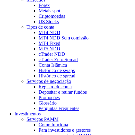
Forex
Metais spot
Criptomoedas
US Stocks
Tipos de conta
MT4 NDD
MT4 NDD Sem comissão
MT4 Fixed
MT5 NDD
cTrader NDD
cTrader Zero Spread
Conta Islâmica
Histórico de swaps
Histórico de spread
Serviços de negociação
Registro de conta
Depositar e retirar fundos
Promoções
Glossário
Perguntas Frequentes
Investimentos
Serviços PAMM
Como funciona
Para investidores e gestores