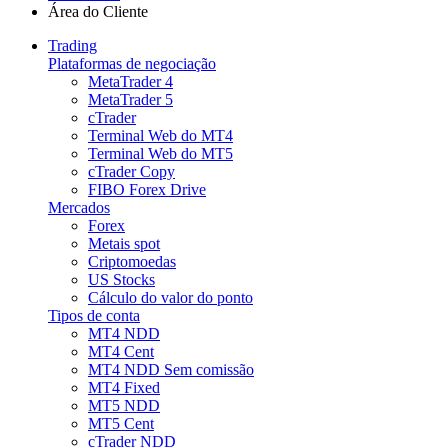
Área do Cliente
Trading
Plataformas de negociação
MetaTrader 4
MetaTrader 5
cTrader
Terminal Web do MT4
Terminal Web do MT5
cTrader Copy
FIBO Forex Drive
Mercados
Forex
Metais spot
Criptomoedas
US Stocks
Cálculo do valor do ponto
Tipos de conta
MT4 NDD
MT4 Cent
MT4 NDD Sem comissão
MT4 Fixed
MT5 NDD
MT5 Cent
cTrader NDD