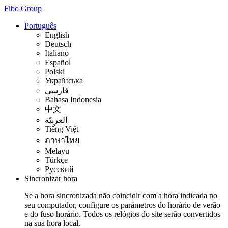
Fibo Group
Português
English
Deutsch
Italiano
Español
Polski
Українська
فارسی
Bahasa Indonesia
中文
العربيّة
Tiếng Việt
ภาษาไทย
Melayu
Türkçe
Русский
Sincronizar hora
Se a hora sincronizada não coincidir com a hora indicada no
seu computador, configure os parâmetros do horário de verão
e do fuso horário. Todos os relógios do site serão convertidos
na sua hora local.