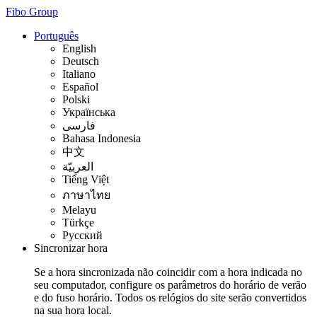
Fibo Group
Português
English
Deutsch
Italiano
Español
Polski
Українська
فارسی
Bahasa Indonesia
中文
العربيّة
Tiếng Việt
ภาษาไทย
Melayu
Türkçe
Русский
Sincronizar hora
Se a hora sincronizada não coincidir com a hora indicada no
seu computador, configure os parâmetros do horário de verão
e do fuso horário. Todos os relógios do site serão convertidos
na sua hora local.