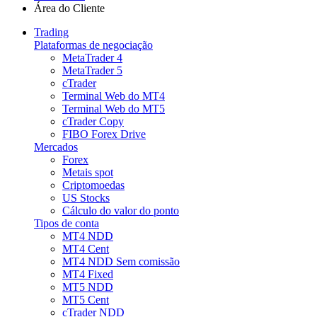
Área do Cliente
Trading
Plataformas de negociação
MetaTrader 4
MetaTrader 5
cTrader
Terminal Web do MT4
Terminal Web do MT5
cTrader Copy
FIBO Forex Drive
Mercados
Forex
Metais spot
Criptomoedas
US Stocks
Cálculo do valor do ponto
Tipos de conta
MT4 NDD
MT4 Cent
MT4 NDD Sem comissão
MT4 Fixed
MT5 NDD
MT5 Cent
cTrader NDD