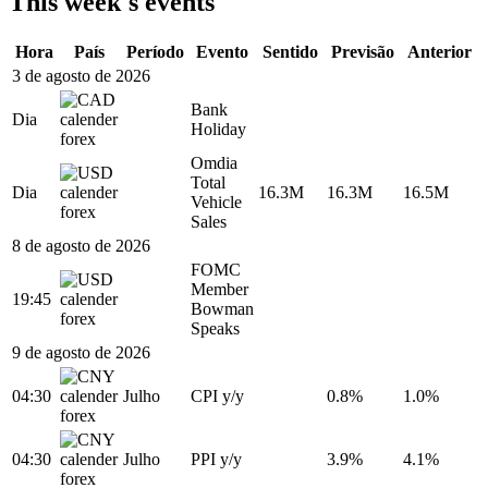
This week's events
Hora
País
Período
Evento
Sentido
Previsão
Anterior
3 de agosto de 2026
Bank
Dia
Holiday
Omdia
Total
Dia
16.3M
16.3M
16.5M
Vehicle
Sales
8 de agosto de 2026
FOMC
Member
19:45
Bowman
Speaks
9 de agosto de 2026
04:30
Julho
CPI y/y
0.8%
1.0%
04:30
Julho
PPI y/y
3.9%
4.1%