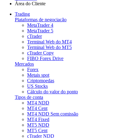
Área do Cliente
Trading
Plataformas de negociação
MetaTrader 4
MetaTrader 5
cTrader
Terminal Web do MT4
Terminal Web do MT5
cTrader Copy
FIBO Forex Drive
Mercados
Forex
Metais spot
Criptomoedas
US Stocks
Cálculo do valor do ponto
Tipos de conta
MT4 NDD
MT4 Cent
MT4 NDD Sem comissão
MT4 Fixed
MT5 NDD
MT5 Cent
cTrader NDD