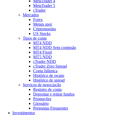
MetaTrader 4
MetaTrader 5
cTrader
Mercados
Forex
Metais spot
Criptomoedas
US Stocks
Tipos de conta
MT4 NDD
MT4 NDD Sem comissão
MT4 Fixed
MT5 NDD
cTrader NDD
cTrader Zero Spread
Conta Islâmica
Histórico de swaps
Histórico de spread
Serviços de negociação
Registro de conta
Depositar e retirar fundos
Promoções
Glossário
Perguntas Frequentes
Investimentos