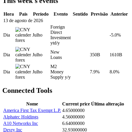
This week's events
Hora
País
Período
Evento
Sentido
Previsão
Anterior
13 de agosto de 2026
Foreign
Direct
Dia
Julho
-5.0%
Investment
ytd/y
New
Dia
Julho
350B
1610B
Loans
M2
Dia
Julho
Money
7.9%
8.0%
Supply y/y
Connected Tools
Nome
Current price
Última alteração
America First Tax Exempt L.P.
4.65000000
Alphatec Holdings
4.56000000
A10 Networks Inc
6.64000000
Devry Inc
32.93000000