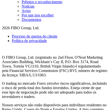
Prêmios e reconhecimento
Notícias
Aviso
Por que nos escolher
Documentos
2026 FIBO Group, Ltd.
Processo de queixa do cliente
Política de privacidade
O FIBO Group, Ltd. (registrado no 2nd Floor, O'Neal Marketing
Associates Building, Wickham`s Cay II, P.O. Box 3174, Road
Town, Tortola VG1110, British Virgin Islands) é regulamentado
pela Financial Services Commission (
FSC
) BVI, número de registro
da licença: SIBA/L/13/1063.
O trading no mercado Forex envolve riscos significativos, incluindo
o risco de perda total dos fundos investidos. Esteja ciente de que
esse tipo de negociação pode não ser adequado para todos os
investidores e traders.
Nossos serviços não estão disponíveis para indivíduos residentes no
Reino Unido, Coreia do Norte e Estados Unidos. A lista completa