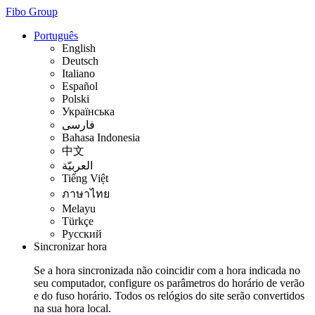
Fibo Group
Português
English
Deutsch
Italiano
Español
Polski
Українська
فارسی
Bahasa Indonesia
中文
العربيّة
Tiếng Việt
ภาษาไทย
Melayu
Türkçe
Русский
Sincronizar hora
Se a hora sincronizada não coincidir com a hora indicada no
seu computador, configure os parâmetros do horário de verão
e do fuso horário. Todos os relógios do site serão convertidos
na sua hora local.