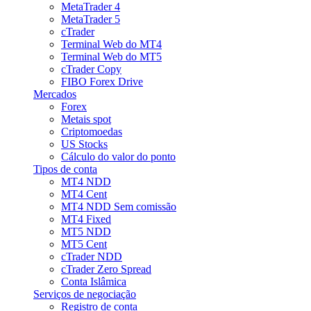
MetaTrader 4
MetaTrader 5
cTrader
Terminal Web do MT4
Terminal Web do MT5
cTrader Copy
FIBO Forex Drive
Mercados
Forex
Metais spot
Criptomoedas
US Stocks
Cálculo do valor do ponto
Tipos de conta
MT4 NDD
MT4 Cent
MT4 NDD Sem comissão
MT4 Fixed
MT5 NDD
MT5 Cent
cTrader NDD
cTrader Zero Spread
Conta Islâmica
Serviços de negociação
Registro de conta