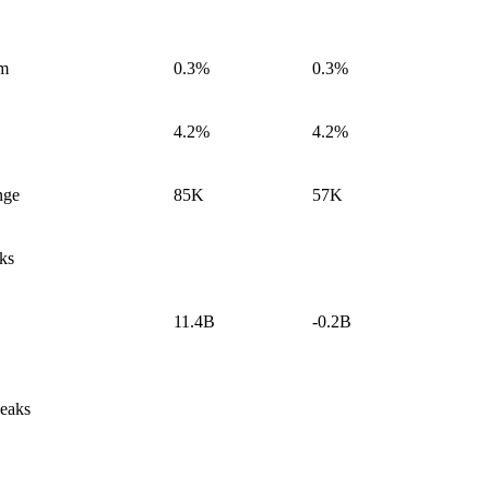
/m
0.3%
0.3%
4.2%
4.2%
nge
85K
57K
ks
11.4B
-0.2B
eaks