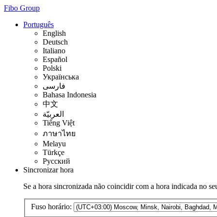
Fibo Group
Português
English
Deutsch
Italiano
Español
Polski
Українська
فارسی
Bahasa Indonesia
中文
العربيّة
Tiếng Việt
ภาษาไทย
Melayu
Türkçe
Русский
Sincronizar hora
Se a hora sincronizada não coincidir com a hora indicada no seu
Fuso horário: