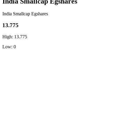
India Smallcap Egshares
India Smallcap Egshares
13.775
High: 13.775
Low: 0