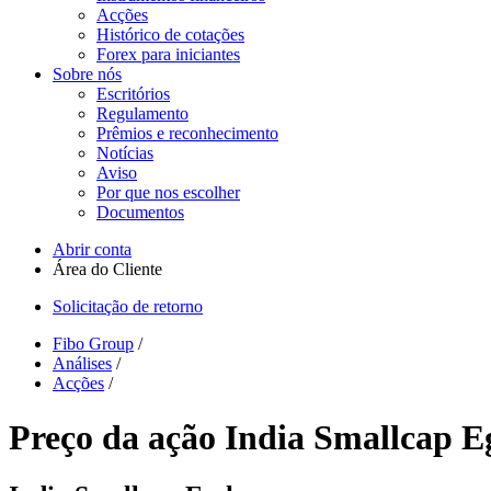
Acções
Histórico de cotações
Forex para iniciantes
Sobre nós
Escritórios
Regulamento
Prêmios e reconhecimento
Notícias
Aviso
Por que nos escolher
Documentos
Abrir conta
Área do Cliente
Solicitação de retorno
Fibo Group
/
Análises
/
Acções
/
Preço da ação India Smallcap E