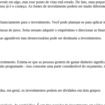
vestir em algo, mas esse ponto de vista está errado. De fato, uma peque
isso já é o começo. As fontes de investimento podem ser muito diferent
inanciamento para o investimento. Você pode planejar-se para aplicar 
xas de juros. Seria sensato adquirir o empréstimo e direcionar as finan
as agradáveis mas desnecessárias pode ser destinada a investimentos.
nvestimento. Estima-se que as pessoas gostem de gastar dinheiro signif
não programado - isso consome uma parte considerável do orçamento, tan
Mas, em geral,
os investimentos podem ser divididos em dois grupos
: