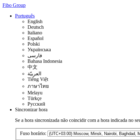
Fibo Group
Português
English
Deutsch
Italiano
Español
Polski
Українська
فارسی
Bahasa Indonesia
中文
العربيّة
Tiếng Việt
ภาษาไทย
Melayu
Türkçe
Русский
Sincronizar hora
Se a hora sincronizada não coincidir com a hora indicada no seu
Fuso horário: