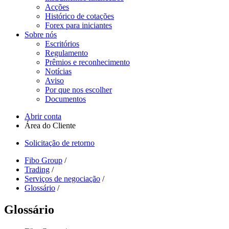
Acções
Histórico de cotações
Forex para iniciantes
Sobre nós
Escritórios
Regulamento
Prêmios e reconhecimento
Notícias
Aviso
Por que nos escolher
Documentos
Abrir conta
Área do Cliente
Solicitação de retorno
Fibo Group
/
Trading
/
Serviços de negociação
/
Glossário
/
Glossário