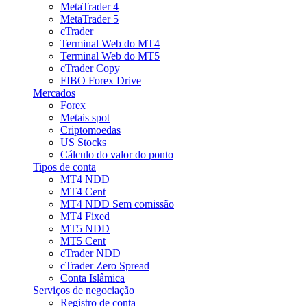
MetaTrader 4
MetaTrader 5
cTrader
Terminal Web do MT4
Terminal Web do MT5
cTrader Copy
FIBO Forex Drive
Mercados
Forex
Metais spot
Criptomoedas
US Stocks
Cálculo do valor do ponto
Tipos de conta
MT4 NDD
MT4 Cent
MT4 NDD Sem comissão
MT4 Fixed
MT5 NDD
MT5 Cent
cTrader NDD
cTrader Zero Spread
Conta Islâmica
Serviços de negociação
Registro de conta